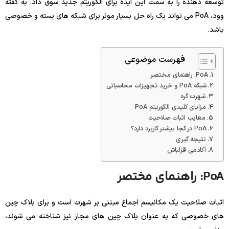
توسعه دهنده را به سمت این ایده برای الگوریتم جدید سوق داد. به گفته
وود، PoA می تواند یک راه حل بسیار موثر برای شبکه های بسته و خصوصی
باشد.
فهرست موضوعی
PoA: راهنمای مختصر
شبکه PoA و خرید تجهیزات محاسباتی
شهرت گره
مزایای کلیدی الگوریتم PoA
معایب اثبات صلاحیت
PoA در کجا بیشتر کاربرد دارد؟
نتیجه گیری
آکادمی قزلباش
PoA: راهنمای مختصر
اثبات صلاحیت یک مکانیسم اجماع مبتنی بر شهرت است و برای بلاک چین
های خصوصی که به عنوان بلاک چین های مجاز نیز شناخته می شوند،