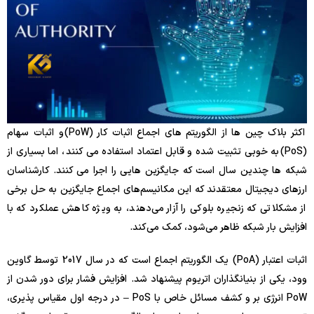
اکثر بلاک چین ها از الگوریتم های اجماع اثبات کار (PoW) و اثبات سهام
(PoS) به خوبی تثبیت شده و قابل اعتماد استفاده می کنند ، اما بسیاری از
شبکه ها چندین سال است که جایگزین هایی را اجرا می کنند. کارشناسان
ارزهای دیجیتال معتقدند که این مکانیسم‌های اجماع جایگزین به حل برخی
از مشکلاتی که زنجیره بلوکی را آزار می‌دهند، به ویژه کاهش عملکرد که با
افزایش بار شبکه ظاهر می‌شود، کمک می‌کند.
اثبات اعتبار (PoA) یک الگوریتم اجماع است که در سال 2017 توسط گاوین
وود، یکی از بنیانگذاران اتریوم پیشنهاد شد. افزایش فشار برای دور شدن از
PoW انرژی بر و کشف مسائل خاص با PoS – در درجه اول مقیاس پذیری،