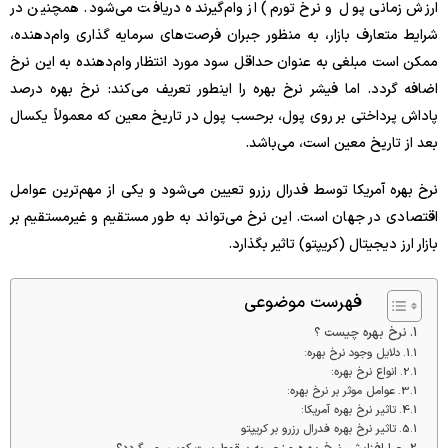
ارزش زمانی پول و نرخ تورم) از وام‌گیرنده دریافت می‌شود. همچنین در
شرایط متعارف بازار، به منظور جبران فرصت‌های سرمایه گذاری وام‌دهنده،
ممکن است مبلغی به عنوان حداقل سود مورد انتظار وام‌دهنده به این نرخ
اضافه گردد. اما فیشر نرخ بهره را اینطور تعریف می‌کند: نرخ بهره درصد
پاداش پرداختی بر روی پول، برحسب پول در تاریخ معین که معمولاً یکسال
بعد از تاریخ معین است، می‌باشد.
نرخ بهره آمریکا توسط فدرال رزرو تعیین می‌شود و یکی از مهم‌ترین عوامل
اقتصادی در جهان است. این نرخ می‌تواند به طور مستقیم و غیرمستقیم بر
بازار ارز دیجیتال (کریپتو) تاثیر بگذارد.
فهرست موضوعی
نرخ بهره چیست ؟
دلایل وجود نرخ بهره:
انواع نرخ بهره:
عوامل موثر بر نرخ بهره:
تاثیر نرخ بهره آمریکا:
تاثیر نرخ بهره فدرال رزرو بر کریپتو