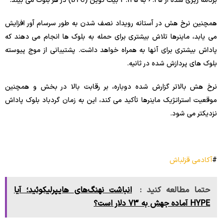
برنامه ریزی شده از 6.25 به 3.125 بیت کوین (BTC) در هر بلوک می بیند.
همچنین نرخ هش در آستانه رویداد نصف شدن به طور سرسام آور افزایش
می یابد، ماینرها تلاش بیشتری برای حمله به بلوک ها انجام می دهند که
پاداش بیشتری برای آنها به همراه خواهد داشت. پشتیبانی از موج پیوسته
بلوک های پردازش شده در ثانیه.
نرخ هش بالاتر گزارش شده دوباره، بر رقابت بالا در بخش و همچنین
موقعیت استراتژیک ماینرها تأکید می کند، این به زمان گردباد بلوک پاداش
نزدیکتر می شود.
#
آکادمی قزلباش
حتما مطالعه کنید :
انباشت نهنگ‌های هایپرلیکوئید؛ آیا
HYPE آماده جهش به 73 دلار است؟