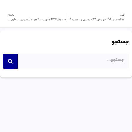
قبل
بعدی
فعالیت DApp افزایش 77 درصدی را تجربه کرد.!
صندوق ETF های بیت کوین شاهد ورود عظیم 213 میلیون دلاری در یک روز هستند.
جستجو