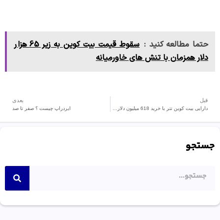
حتما مطالعه کنید :
سقوط قیمت بیت کوین به زیر 65 هزار
دلار همزمان با تنش های خاورمیانه
قبل
بعدی
دارایی بیت کوین تتر با خرید 618 میلیون دلاری سر به فلک کشید.
ایردراپ چیست ؟ صفر تا صد
جستجو