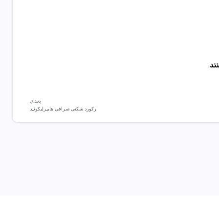
نند
.
بعدی
رکورد شکنی صرافی هایپرلیکوئید