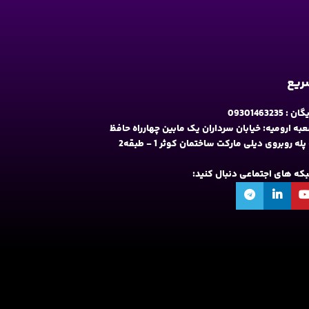
سریع
09301463235
به ارومیه: خیابان سرداران یک مابین چهارراه حافظ
و فلکه نه پله روبروی دیلی مارکت ساختمان کوثر 1 - طبقه2
شبکه های اجتماعی دنبال کنید: