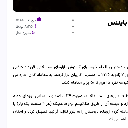
دی 17, 1404
8:25 ب.ظ
بدون نظر
یننس . صرافی بایننس در جدیدترین اقدام خود برای گسترش بازارهای معاملاتی، قرارداد دائمی
(Perpetual) نقره با نماد XAGUSDT را راه اندازی کرد. این محصول که از امروز 7 ژانویه 2026 در دسترس کاربران قرار گرفته، به معامله گران اجازه می
م تا 50 برابر معامله کنند.
هر واحد از این قرارداد معادل یک اونس تروا (Troy Ounce) نقره است و برخلاف بازارهای سنتی کالا، به صورت 24 ساعته و در تمامی روزهای هفته
قابل معامله است. از آنجایی که این یک قرارداد دائمی است، تاریخ انقضا ندارد و قیمت آن از طریق مکانیسم نرخ فاندینگ (هر 4 ساعت یک بار) با
 گران ارزهای دیجیتال را به بازار فلزات گرانبها تسهیل کرده و امکان
اهم می کند‌.