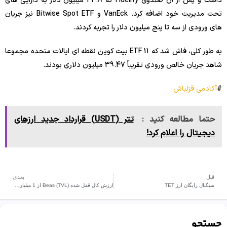
داشت و پس از آن صندوق Fidelity که 44.8 میلیون دلار به دارایی های
تحت مدیریت خود اضافه کرد. VanEck و Bitwise Spot ETF نیز جریان
های ورودی از سه تا پنج میلیون دلار را تجربه کردند.
به طور کلی، فاش شد که 11 ETF بیت کوین نقطه ای ایالات متحده مجموعا
شاهد جریان خالص ورودی تقریباً 39.47 میلیون دلاری بودند.
#
آکادمی قزلباش
حتما مطالعه کنید :
تتر (USDT) قرارداد جدید ارزهای
دیجیتال را اعلام کرد!
قبل
بعدی
سیگنال رایگان ارز TET
ارزش کال قفل شده (TVL) Beas از 1 میلیارد دلار گذشت .
جستجو