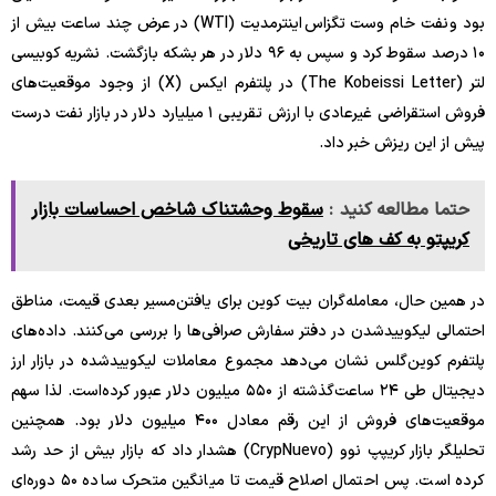
بود و نفت خام وست تگزاس اینترمدیت (WTI) در عرض چند ساعت بیش از
۱۰ درصد سقوط کرد و سپس به ۹۶ دلار در هر بشکه بازگشت. نشریه کوبیسی
لتر (The Kobeissi Letter) در پلتفرم ایکس (X) از وجود موقعیت‌های
فروش استقراضی غیرعادی با ارزش تقریبی ۱ میلیارد دلار در بازار نفت درست
پیش از این ریزش خبر داد.
حتما مطالعه کنید :
سقوط وحشتناک شاخص احساسات بازار
کریپتو به کف های تاریخی
در همین حال، معامله‌گران بیت‌ کوین برای یافتن‌مسیر بعدی قیمت، مناطق
احتمالی لیکویید‌شدن در دفتر سفارش صرافی‌ها را بررسی می‌کنند. داده‌های
پلتفرم کوین‌گلس نشان می‌دهد مجموع معاملات لیکویید‌شده در بازار ارز
دیجیتال طی ۲۴ ساعت‌گذشته از ۵۵۰ میلیون دلار عبور کرده‌است. لذا سهم
موقعیت‌های فروش از این رقم معادل ۴۰۰ میلیون دلار بود. همچنین
تحلیلگر بازار کریپپ نوو (CrypNuevo) هشدار داد که بازار بیش از حد رشد
کرده است. پس احتمال اصلاح قیمت تا میانگین متحرک ساده ۵۰ دوره‌ای