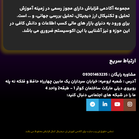
مجموعه آکادمی قزلباش دارای مجوز رسمی در زمینه
آموزش
تحلیل و تکنیکال ارز دیجیتال، تحلیل بررسی جهانی
، و … است.
برای ورود به دنیای بازار های مالی کسب اطلاعات و دانش کافی در
این حوزه و نیز آشنایی با این اکوسیستم ضروری می باشد.
ارتباط سریع
مشاوره رایگان : 09301463235
آدرس : شعبه ارومیه: خیابان سرداران یک مابین چهارراه حافظ و فلکه نه پله
روبروی دیلی مارکت ساختمان کوثر 1 - طبقه2 واحد 4
ما را در شبکه های اجتماعی دنبال کنید:
تمامی حقوق این وب سایت برای آکادمی آموزش ارز دیجیتال کمال قزلباش محفوظ می باشد