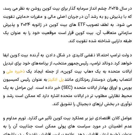
در سال 2025، چشم انداز سرمایه گذار برای بیت کوین روشن به نظر می رسد،
که با پذیرش رو به رشد آن در جریان اصلی مالی و مقررات حمایتی تقویت
می شود. به لطف تصویب ETF های بیت کوین در ژانویه 2024 و پذیرش
سازمانی متعاقب آن، بیت کوین قرار است موقعیت خود را به عنوان یک
طبقه دارایی شناخته شده تقویت کند.
دولت ترامپ احتمالا نقشی کلیدی در شکل دادن به آینده بیت کوین ایفا
خواهد کرد. دونالد ترامپ، رئیس‌جمهور منتخب، از برنامه‌های خود برای تبدیل
ایالات متحده به یک «هاب بیت کوین»، از جمله ایجاد یک
ذخیره ملی
و
انتصاب رهبران دوستدار رمزنگاری مانند
پل اتکینز
به عنوان رئیس کمیسیون
بورس و اوراق بهادار ایالات متحده (SEC) خبر داده است. این مراحل به یک
محیط نظارتی مطلوب تر در ایالات متحده اشاره دارد که ممکن است رشد و
نوآوری در بخش ارزهای دیجیتال را تشویق کند.
عوامل کلان اقتصادی نیز بر عملکرد بیت کوین تأثیر می گذارد. تورم مداوم و
عدم اطمینان در مورد سیاست های پولی ممکن است جذابیت آن را به
عنوان ذخیره ارزش افزایش دهد. علاوه بر این، افزایش نقدینگی در بازارهای