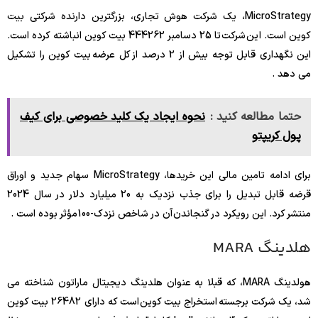
MicroStrategy، یک شرکت هوش تجاری، بزرگترین دارنده شرکتی بیت
کوین است. این شرکت تا 25 دسامبر 444262 بیت کوین انباشته کرده است.
این نگهداری قابل توجه بیش از 2 درصد از کل عرضه بیت کوین را تشکیل
می دهد .
حتما مطالعه کنید :
نحوه ایجاد یک کلید خصوصی برای کیف
پول کریپتو
برای ادامه تامین مالی این خریدها، MicroStrategy سهام جدید و اوراق
قرضه قابل تبدیل را برای جذب نزدیک به 20 میلیارد دلار در سال 2024
منتشر کرد. این رویکرد در گنجاندن آن در شاخص نزدک-100 مؤثر بوده است .
هلدینگ MARA
هولدینگ MARA، که قبلا به عنوان هلدینگ دیجیتال ماراتون شناخته می
شد، یک شرکت برجسته استخراج بیت کوین است که دارای 26482 بیت کوین