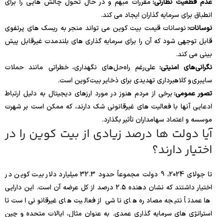
عدم قطعیت نظارتی:
مقررات مبهم و در حال تحول چالش هایی را برای
انطباق برای سرمایه گذاران ایجاد می کند.
نوسانات:
نوسانات قیمت بیت کوین می تواند منجر به ریسک های پرتفوی
قابل توجهی شود که آن را برای سرمایه گذاری های بلندمدت غیرقابل پیش
بینی می کند.
نگرانی‌های امنیتی:
علی‌رغم راه‌حل‌های نگهداری، خطراتی مانند حملات
سایبری و کلاهبرداری تهدیدی برای ذخایر بیت‌کوین است.
تصور عمومی:
برخی از مردم هنوز در مورد ارزهای دیجیتال به دلیل ارتباط
ادعایی آنها با فعالیت های غیرقانونی شک دارند، که ممکن است بر شهرت
موسسه و اعتماد سهامداران تأثیر بگذارد.
آیا دولت ها درصد زیادی از بیت کوین را در
اختیار دارند؟
تا جولای 2024، 9 دولت مجموعاً حدود 32.3 میلیارد دلار بیت کوین در
اختیار داشتند که نشان دهنده 2.5 درصد از کل عرضه آن است. این دارایی
ها عمدتاً نتیجه مصادره های ناشی از فعالیت های غیرقانونی است تا
استراتژی های سرمایه گذاری عمدی. به عنوان مثال، ایالات متحده و چین