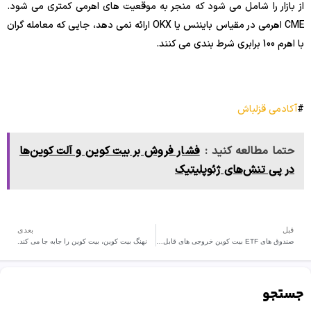
از بازار را شامل می شود که منجر به موقعیت های اهرمی کمتری می شود.
CME اهرمی در مقیاس بایننس یا OKX ارائه نمی دهد، جایی که معامله گران
با اهرم 100 برابری شرط بندی می کنند.
#
آکادمی قزلباش
حتما مطالعه کنید :
فشار فروش بر بیت‌ کوین و آلت‌ کوین‌ها
در پی تنش‌های ژئوپلیتیک
قبل
بعدی
صندوق های ETF بیت کوین خروجی های قابل توجهی را ثبت میکنند.!
نهنگ بیت کوین، بیت کوین را جابه جا می کند.
جستجو