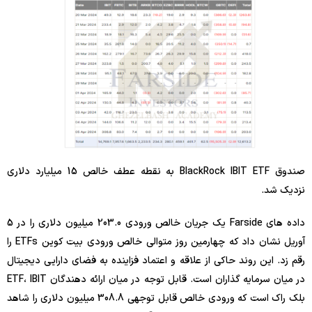
صندوق BlackRock IBIT ETF به نقطه عطف خالص 15 میلیارد دلاری
نزدیک شد.
داده های Farside یک جریان خالص ورودی 203.0 میلیون دلاری را در 5
آوریل نشان داد که چهارمین روز متوالی خالص ورودی بیت کوین ETFs را
رقم زد. این روند حاکی از علاقه و اعتماد فزاینده به فضای دارایی دیجیتال
در میان سرمایه گذاران است. قابل توجه در میان ارائه دهندگان ETF، IBIT
بلک راک است که ورودی خالص قابل توجهی 308.8 میلیون دلاری را شاهد