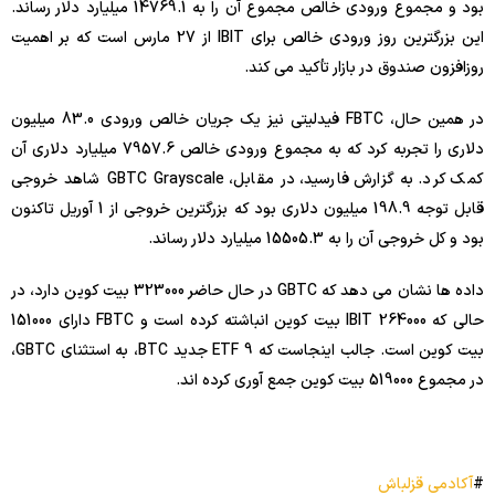
بود و مجموع ورودی خالص مجموع آن را به 14769.1 میلیارد دلار رساند.
این بزرگترین روز ورودی خالص برای IBIT از 27 مارس است که بر اهمیت
روزافزون صندوق در بازار تأکید می کند.
در همین حال، FBTC فیدلیتی نیز یک جریان خالص ورودی 83.0 میلیون
دلاری را تجربه کرد که به مجموع ورودی خالص 7957.6 میلیارد دلاری آن
کمک کرد. به گزارش فارسید، در مقابل، GBTC Grayscale شاهد خروجی
قابل توجه 198.9 میلیون دلاری بود که بزرگترین خروجی از 1 آوریل تاکنون
بود و کل خروجی آن را به 15505.3 میلیارد دلار رساند.
داده ها نشان می دهد که GBTC در حال حاضر 323000 بیت کوین دارد، در
حالی که IBIT 264000 بیت کوین انباشته کرده است و FBTC دارای 151000
بیت کوین است. جالب اینجاست که 9 ETF جدید BTC، به استثنای GBTC،
در مجموع 519000 بیت کوین جمع آوری کرده اند.
#
آکادمی قزلباش