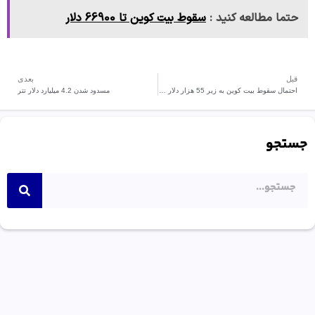
حتما مطالعه کنید :
سقوط بیت کوین تا 66900 دلار
قبل
بعدی
احتمال سقوط بیت‌ کوین به زیر 55 هزار دلار به 72% رسید
مسدود شدن 4.2 میلیارد دلار تتر
جستجو