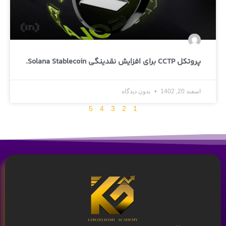
پروتکل CCTP برای افزایش نقدینگی Solana Stablecoin.
اسفند 20, 1402
بدون دیدگاه
5
4
3
2
1