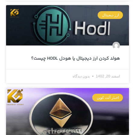
ارز دیجیتال
هولد کردن ارز دیجیتال یا هودل HODL چیست؟
اسفند 20, 1402
بدون دیدگاه
اخبار آلت کوین