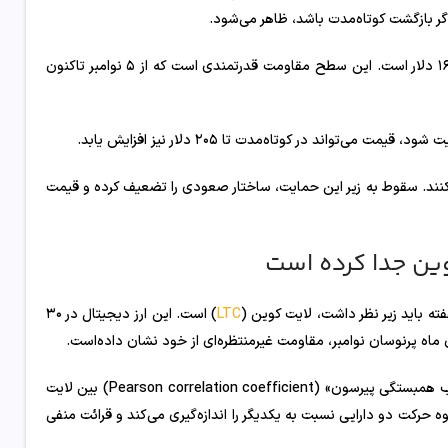
اگر این واگرایی عمل کند، ماشه حرکت صعودی سولانا شکسته‌شدن سطح ۱۶۲ دلار است. این سطح مقاومت قدرتمندی است که از ۵ نوامبر تاکنون
ا در صورتی معتبر است که خریداران از سطح ۱۳۵ دلار دفاع کنند. سقوط به زیر این حمایت، ساختار صعودی را تضعیف کرده و قیمت
LTC
) است. این ارز دیجیتال در ۳۰
دلیل اصلی این قدرت، همبستگی منفی آن با بیت کوین است. شاخص «ضریب همبستگی پیرسون» (Pearson correlation coefficient) بین لایت
 قرار گرفته‌است. این ضریب نحوه حرکت دو دارایی نسبت به یکدیگر را اندازه‌گیری می‌کند و قرائت منفی