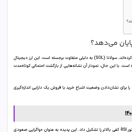
در میان ارزهای دیجیتال «ساخت آمریکا» که این هفته توجه‌ها را به خود جلب کرده‌اند، سولانا (SOL) به دلیلی متفاوت برجسته است. این ارز دیجیتال
در ۳۰ روز گذشته تقریباً ۲۷ درصد سقوط کرده است. با این حال، نمودار آن نشانه‌هایی از بازگشت احتمالی کوتاه‌مدت
 برای نشان‌دادن وضعیت اشباع خرید یا فروش یک دارایی اندازه‌گیری
بین ۴ تا ۱۴ نوامبر، قیمت سولانا کف پایین‌تری را ثبت کرد، در حالی که اندیکاتور RSI کفی بالاتر را تشکیل داد. این پدیده به عنوان «واگرایی صعودی