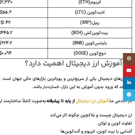
اتریوم (ETH)
$2,330
لایت‌کوین (LTC)
$55.6
ریپل (XRP)
$1.42
بیت‌کوین‌کش (BCH)
$445.2
بایننس‌کوین (BNB)
$624.2
دوج‌کوین (DOGE)
$0.094
Instagram
چرا آموزش ارز دیجیتال اهمیت دارد؟
YouTube
بازار ارزهای دیجیتال یکی از سریع‌ترین و پویاترین بازارهای مالی جهان اس
linkedin
شده‌اند که ورود بدون آموزش به این بازار، خسارت‌بار باشد.
تلگرام
در آکادمی ما،
آموزش ارز دیجیتال
از پایه تا پیشرفته
به‌صورت کاملاً ساختارمند ار
ارز دیجیتال چیست و بلاکچین چگونه کار می‌کند
تفاوت کوین و توکن
آشنایی با بیت کوین، اتریوم و آلت‌کوین‌ها