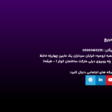
سریع
09301463235
به ارومیه: خیابان سرداران یک مابین چهارراه حافظ
و فلکه نه پله روبروی دیلی مارکت ساختمان کوثر 1 - طبقه2
شبکه های اجتماعی دنبال کنید: