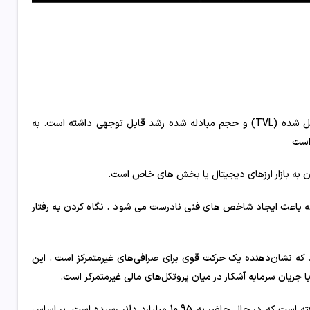
پلتفرم مالی غیرمتمرکز ( DeFi ) در چند سال گذشته با توجه به کل ارزش قفل شده (TVL) و حجم مبادله شده رشد قابل توجهی داشته است. به
ن به بازار ارزهای دیجیتال یا بخش های خاص است.
که باعث ایجاد شاخص های فنی نادرست می شود . نگاه کردن به رفتار
ه‌هایی را از DefiLlama در 17 مارس بازیابی کرد که نشان‌دهنده یک حرکت قوی برای صرافی‌های غیرمتمرکز است . این
قابل ذکر است که حجم مبادلات روزانه در DeFi از مرز 10 میلیارد دلار فراتر رفته است که در حال حاضر به 10.95 میلیارد دلار رسیده است. بر اساس