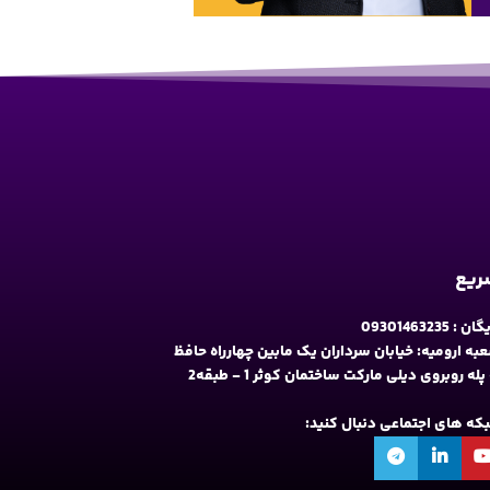
سریع
09301463235
به ارومیه: خیابان سرداران یک مابین چهارراه حافظ
و فلکه نه پله روبروی دیلی مارکت ساختمان کوثر 1 - طبقه2
شبکه های اجتماعی دنبال کنید: