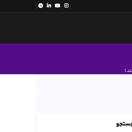
د.!
ستجو