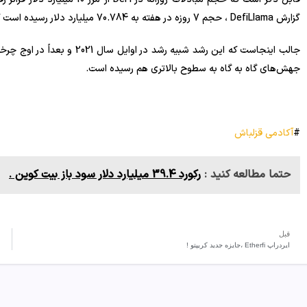
گزارش DefiLlama ، حجم 7 روزه در هفته به 70.784 میلیارد دلار رسیده است که 7.85 درصد افزایش یافته است .
جهش‌های گاه به گاه به سطوح بالاتری هم رسیده است.
#
آکادمی قزلباش
حتما مطالعه کنید :
رکورد 39.4 میلیارد دلار سود باز بیت کوین .
قبل
ایردراپ Etherfi ،جایزه جدید کریپتو !