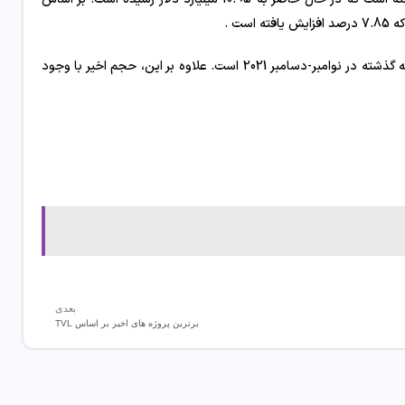
جالب اینجاست که این رشد شبیه رشد در اوایل سال 2021 و بعداً در اوج چرخه گذشته در نوامبر-دسامبر 2021 است. علاوه بر این، حجم اخیر با وجود
بعدی
برترین پروژه های اخیر بر اساس TVL