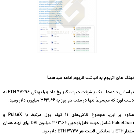
نهنگ های اتریوم به انباشت اتریوم ادامه میدهند.!
بر اساس داده‌ها ، یک پیشرفت حیرت‌انگیز رخ داد زیرا نهنگی 97296 ETH به
دست آورد که مجموعاً تنها در مدت دو روز به 363.66 میلیون دلار رسید.
علاوه بر این، مجموع تلاش‌های 11 کیف پول مرتبط با PulseX و
PulseChain شامل هزینه قابل‌توجهی 363.66 میلیون DAI برای تهیه همان
مقدار ETH با میانگین قیمت هر ETH 3738 دلار بود.