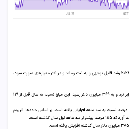
اتریوم، بزرگترین شبکه بلاک چین از نظر حجم تراکنش، در سه ماهه اول سال 2024 رشد قابل توجهی را به ثبت رساند و در اکثر معیارهای صورت سود،
طبق داده های اراعه شده ، اتریوم درآمد خود را در سه ماهه اول 2024 سه برابر کرد و به 369 میلیون دلار رسید. این مبلغ نسبت به سال قبل از 119
کارمزدها و درآمدهای اتریوم در سه ماهه اول 2024 به ترتیب 79 درصد و 85 درصد نسبت به سه ماهه افزایش یافته است. بر اساس داده‌ها، اتریوم