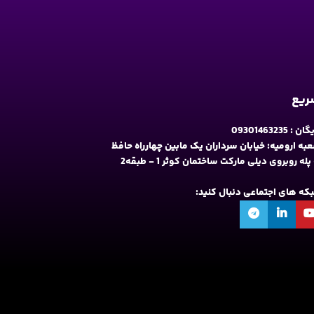
سریع
09301463235
به ارومیه: خیابان سرداران یک مابین چهارراه حافظ
و فلکه نه پله روبروی دیلی مارکت ساختمان کوثر 1 - طبقه2
شبکه های اجتماعی دنبال کنید: