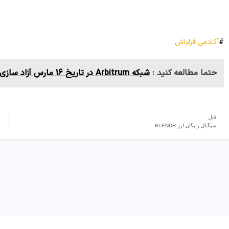
#
آکادمی قزلباش
حتما مطالعه کنید :
شبکه Arbitrum در تاریخ 16 مارس آزاد سازی به ارزش 2.32 میلیارد دلار را انجام خواهد داد.
قبل
سیگنال رایگان ارز BLENDR