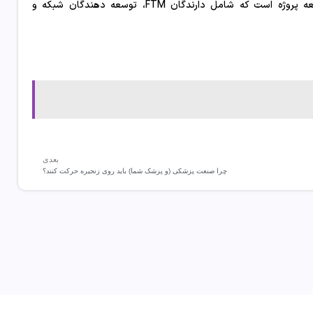
طبق این پروتکل، این حرکت به منظور ارائه وضوح و دید بیشتر به جامعه پروژه است که شامل دارندگان FTM، توسعه دهندگان شبکه و
بعدی
چرا صنعت پزشکی (و پزشک شما) باید روی زنجیره حرکت کنند؟