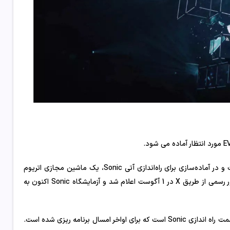
پلتفرم قراردادهای هوشمند غیرمتمرکز Fantom دستخوش دگرگونی شده است و در آماده‌سازی برای راه‌اندازی آتی Sonic، یک ماشین مجازی اتریوم
(EVM) خود را به آزمایشگاه Sonic تغییر نام داد. این تغییر نام تجاری به طور رسمی از طریق X در 1 آگوست اعلام شد و آزمایشگاه Sonic اکنون به
این تغییر نام نشان دهنده نقطه عطف جدیدی در نقشه راه Sonic Labs به سمت راه اندازی Sonic است که برای اواخر امسال برنامه ریزی شده است.