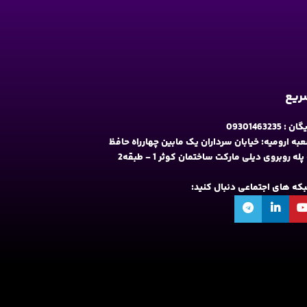
سریع
09301463235
به ارومیه: خیابان سرداران یک مابین چهارراه حافظ
و فلکه نه پله روبروی دیلی مارکت ساختمان کوثر 1 - طبقه2
شبکه های اجتماعی دنبال کنید: