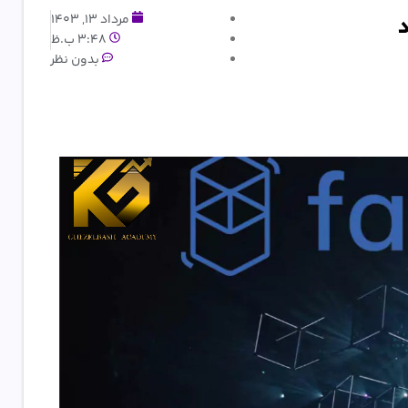
مرداد 13, 1403
3:48 ب.ظ
بدون نظر