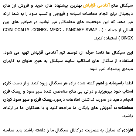
سیگنال های
آکادمی قزلباش
بهترین پیشنهاد های خرید و فروش ارز های
دیجیتال برای انجام معاملات اسپات و فیوچرز و کسب سود را به شما ارائه
می دهد. که این موقعیت های معاملاتی می توانید در صرافی های بین
المللی از جمله : (،COINLOCALLY ،COINEX، MEXC ، PANCAKE SWAP ،
BINGX ) استفاده کنید.
این سیگنال ها کاملا حرفه ای توسط تیم آکادمی قزلباش تهیه می شود.
استفاده از سگنال های اسکالپ سایت سیگنال به هیچ عنوان به کاربران
مبتدی پیشنهاد نمی شود.
لطفا با
سرمایه و اهرم
گفته شده برای هر سیگنال ورود کنید و از دست کاری
استاپ خود بپرهیزید و در تی پی های مشخص شده سیو سود و ریسک فری
انجام دهید در صورت نداشتن اطلاعات درمورد
ریسک فری و سیو سود کردن
معاملات
به آموزش های رایگان ما مراجعه کنید و با همکاران ما در ارتباط
باشید.
افرادی که تمایل به عضویت در کانال سیگنال ما را داشته باشند باید تمامیه