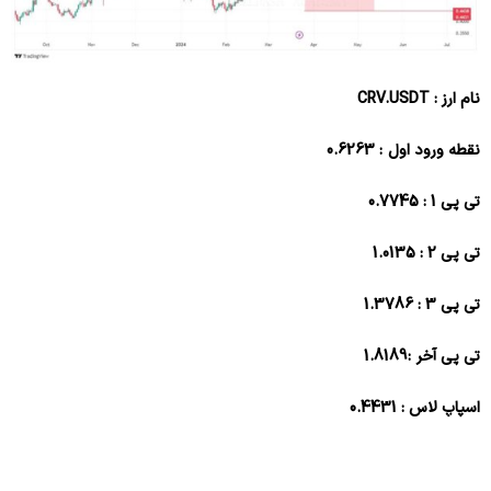
نام ارز : CRV.USDT
نقطه ورود اول : 0.6263
تی پی 1 : 0.7745
تی پی 2 : 1.0135
تی پی 3 : 1.3786
تی پی آخر :1.8189
اسپاپ لاس : 0.4431