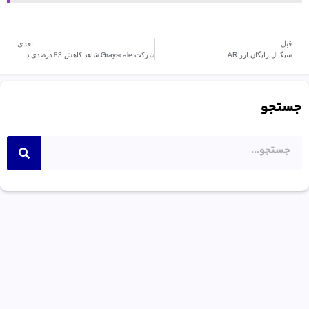
قبل
بعدی
سیگنال رایگان ارز AR
شرکت Grayscale شاهد کاهش 83 درصدی در جریان خروجی است.
جستجو