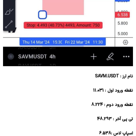
نام ارز : SAVM.USDT
نقطه ورود اول : 11.031
نقطه ورود دوم : 8.224
تی پی آخر : 48.293
اسپاپ لاس :6.538