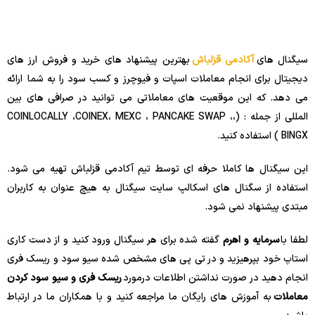
سیگنال های
آکادمی قزلباش
بهترین پیشنهاد های خرید و فروش ارز های
دیجیتال برای انجام معاملات اسپات و فیوچرز و کسب سود را به شما ارائه
می دهد. که این موقعیت های معاملاتی می توانید در صرافی های بین
المللی از جمله : (،COINLOCALLY ،COINEX، MEXC ، PANCAKE SWAP ،
BINGX ) استفاده کنید.
این سیگنال ها کاملا حرفه ای توسط تیم آکادمی قزلباش تهیه می شود.
استفاده از سگنال های اسکالپ سایت سیگنال به هیچ عنوان به کاربران
مبتدی پیشنهاد نمی شود.
لطفا با
سرمایه و اهرم
گفته شده برای هر سیگنال ورود کنید و از دست کاری
استاپ خود بپرهیزید و در تی پی های مشخص شده سیو سود و ریسک فری
انجام دهید در صورت نداشتن اطلاعات درمورد
ریسک فری و سیو سود کردن
معاملات
به آموزش های رایگان ما مراجعه کنید و با همکاران ما در ارتباط