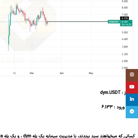
Instagram
YouTube
نام ارز : dym.USDT
linkedin
نقطه ورود : 6.133
تلگرام
کسانی که میخواهند سبد ببندند، با مدیریت سرمایه یک پله dym ،
و یک پله zeta