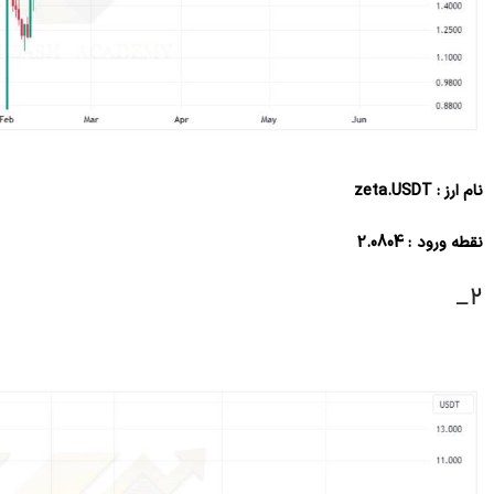
نام ارز : zeta.USDT
نقطه ورود : 2.0804
2_