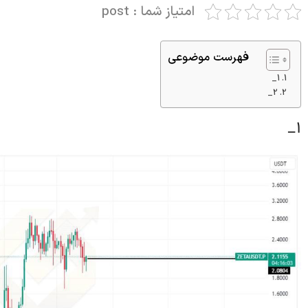
امتیاز شما : post
فهرست موضوعی
1_
2_
1_