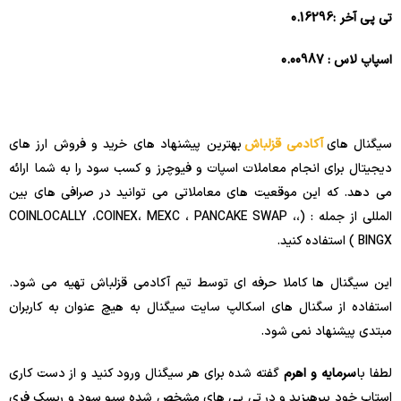
تی پی آخر :0.16296
اسپاپ لاس : 0.00987
سیگنال های
آکادمی قزلباش
بهترین پیشنهاد های خرید و فروش ارز های
دیجیتال برای انجام معاملات اسپات و فیوچرز و کسب سود را به شما ارائه
می دهد. که این موقعیت های معاملاتی می توانید در صرافی های بین
المللی از جمله : (،COINLOCALLY ،COINEX، MEXC ، PANCAKE SWAP ،
BINGX ) استفاده کنید.
این سیگنال ها کاملا حرفه ای توسط تیم آکادمی قزلباش تهیه می شود.
استفاده از سگنال های اسکالپ سایت سیگنال به هیچ عنوان به کاربران
مبتدی پیشنهاد نمی شود.
لطفا با
سرمایه و اهرم
گفته شده برای هر سیگنال ورود کنید و از دست کاری
استاپ خود بپرهیزید و در تی پی های مشخص شده سیو سود و ریسک فری