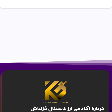
درباره آکادمی ارز دیجیتال قزلباش