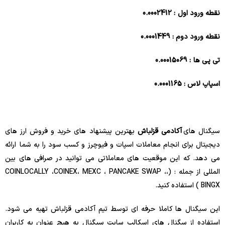
نقطه ورود اول : 0.0002412
نقطه ورود دوم : 0.0001449
تی پی ها : 0.00015069
اسپاپ لاس : 0.0001165
سیگنال های
آکادمی قزلباش
بهترین پیشنهاد های خرید و فروش ارز های
دیجیتال برای انجام معاملات اسپات و فیوچرز و کسب سود را به شما ارائه
می دهد. که این موقعیت های معاملاتی می توانید در صرافی های بین
المللی از جمله : (،COINLOCALLY ،COINEX، MEXC ، PANCAKE SWAP ،
BINGX ) استفاده کنید.
این سیگنال ها کاملا حرفه ای توسط تیم آکادمی قزلباش تهیه می شود.
استفاده از سگنال های اسکالپ سایت سیگنال به هیچ عنوان به کاربران