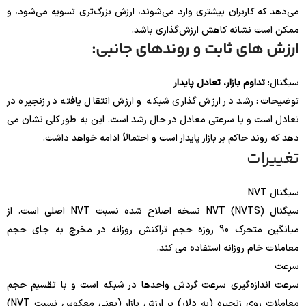
می‌دهد که کاربران بیشتری وارد می‌شوند، ارزش بزرگ‌تری تسویه می‌شود، و
ممکن است نشانه کاهش ارزش‌گذاری باشد.
ارزش های ثابت و روندهای جانبی:
سیگنال:
تداوم بازار، تعادل پایدار
توضیحات: رشد در ارزش گذاری شبکه و ارزش انتقال یافته در زنجیره در
تعادل است و با سرعتی معادل در حال رشد است. این به طور کلی نشان می
دهد که روند حاکم بر بازار پایدار است و احتمالاً ادامه خواهد داشت.
تغییرات
سیگنال NVT
سیگنال NVT (NVTS) نسخه اصلاح شده نسبت NVT اصلی است. از
میانگین متحرک 90 روزه حجم تراکنش روزانه در مخرج به جای حجم
معاملات خام روزانه استفاده می کند.
سرعت
سرعت اندازه‌گیری سرعت گردش واحدها در شبکه است و با تقسیم حجم
معاملات روی زنجیره (به دلار) بر ارزش بازار (یعنی معکوس نسبت NVT)