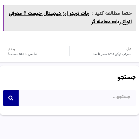
حتما مطالعه کنید :
ربات تریدر ارز دیجیتال چیست ؟ معرفی
انواع ربات معامله گر
قبل
بعدی
معرفی توکن TAO صفر تا صد
شاخص NUPL چیست؟
جستجو