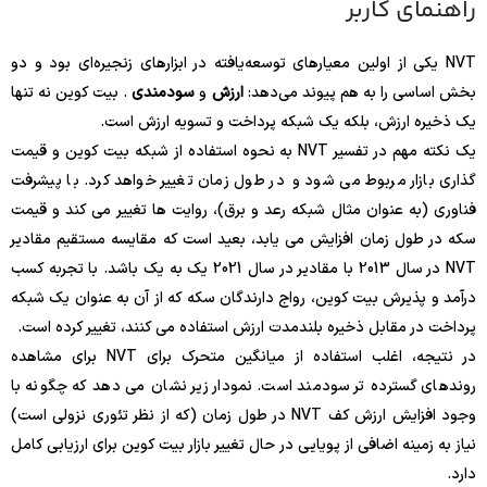
راهنمای کاربر
NVT یکی از اولین معیارهای توسعه‌یافته در ابزارهای زنجیره‌ای بود و دو
بخش اساسی را به هم پیوند می‌دهد:
ارزش
و
سودمندی
. بیت کوین نه تنها
یک ذخیره ارزش، بلکه یک شبکه پرداخت و تسویه ارزش است.
یک نکته مهم در تفسیر NVT به نحوه استفاده از شبکه بیت کوین و قیمت
گذاری بازار مربوط می شود و در طول زمان تغییر خواهد کرد. با پیشرفت
فناوری (به عنوان مثال شبکه رعد و برق)، روایت ها تغییر می کند و قیمت
سکه در طول زمان افزایش می یابد، بعید است که مقایسه مستقیم مقادیر
NVT در سال 2013 با مقادیر در سال 2021 یک به یک باشد. با تجربه کسب
درآمد و پذیرش بیت کوین، رواج دارندگان سکه که از آن به عنوان یک شبکه
پرداخت در مقابل ذخیره بلندمدت ارزش استفاده می کنند، تغییر کرده است.
در نتیجه، اغلب استفاده از میانگین متحرک برای NVT برای مشاهده
روندهای گسترده تر سودمند است. نمودار زیر نشان می دهد که چگونه با
وجود افزایش ارزش کف NVT در طول زمان (که از نظر تئوری نزولی است)
نیاز به زمینه اضافی از پویایی در حال تغییر بازار بیت کوین برای ارزیابی کامل
دارد.