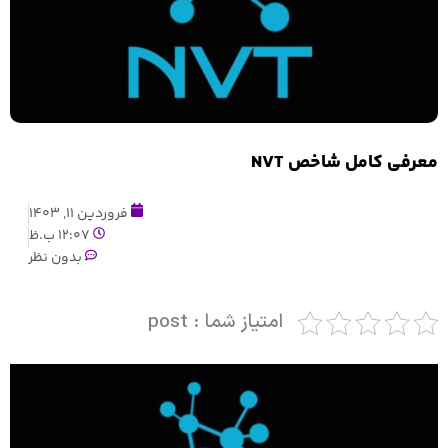
معرفی کامل شاخص NVT
فروردین 11, 1403
12:07 ب.ظ
بدون نظر
امتیاز شما : post