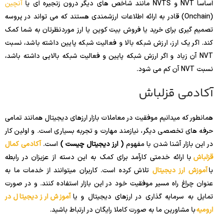
اساساً NVT و NVTS مانند شاخص های دیگر درون زنجیره ای یا
آنچین
(Onchain) قادر به ارائه اطلاعات ارزشمندی هستند که می تواند در پروسه
تصمیم گیری برای خرید یا فروش بیت کوین یا ارز موردنظرتان به شما کمک
کند. اگر یک ارز، ارزش شبکه بالا و فعالیت شبکه پایین داشته باشد، نسبت
NVT آن زیاد و اگر ارزش شبکه پایین و فعالیت شبکه بالایی داشته باشد،
نسبت NVT آن کم می شود.
آکادمی قزلباش
همانطور که میدانیم موفقیت در معاملات بازار ارزهای دیجیتال همانند تمامی
حرفه های تخصصی دیگر، نیازمند مهارت و تجربه بسیاری است. و اولین کار
در این بازار آشنا شدن با مفهوم
( ارز دیجیتال چیست )
است.
آکادمی کمال
قزلباش
با ارائه خدمتی کارآمد برای کمک به این دسته از عزیزان در رابطه
با
آموزش ارز دیجیتال
تلاش کرده است. کاربران میتوانند از خدمات ما به
عنوان چراغ راه مسیر موفقیت خود در این بازار استفاده کنند. و در صورت
تمایل به سرمایه گذاری در ارزهای دیجیتال و یا
آموزش ارز دیجیتال در
ارومیه
با مشاورین ما به صورت کاملا رایگان در ارتباط باشید.