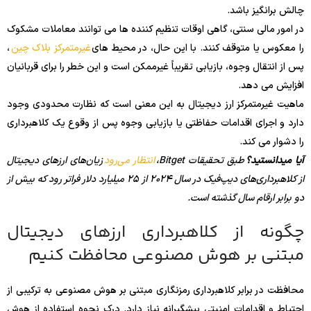
چالش برانگیز باشد.
در امور مالی سنتی، گاهی اوقات تنظیم کننده ها می توانند معاملات مشکوک
را معکوس یا متوقف کنند. با این حال، در محیط های
غیرمتمرکز بلاک چین
،
پس از انتقال وجوه، بازیابی تقریباً غیرممکن است و این خطر را برای قربانیان
افزایش می دهد.
ماهیت غیرمتمرکز ارز دیجیتال به این معنی است که نظارت محدودی وجود
دارد و اجرای اقدامات حفاظتی یا بازیابی وجوه پس از وقوع یک کلاهبرداری
را دشوار می کند.
آیا میدانستید؟
طبق تحقیقات Bitget،
انتظار می‌رود
زیان‌های ارزهای دیجیتال
از کلاهبرداری‌های دیپ‌فیک در سال 2024 از 25 میلیارد دلار فراتر رود که بیش از
دو برابر ارقام سال گذشته است.
چگونه از کلاهبرداری ارزهای دیجیتال
مبتنی بر هوش مصنوعی محافظت کنیم
محافظت در برابر کلاهبرداری رمزنگاری مبتنی بر هوش مصنوعی به ترکیبی از
احتیاط و اقدامات امنیتی پیشگیرانه نیاز دارد. درک نحوه استفاده از هوش