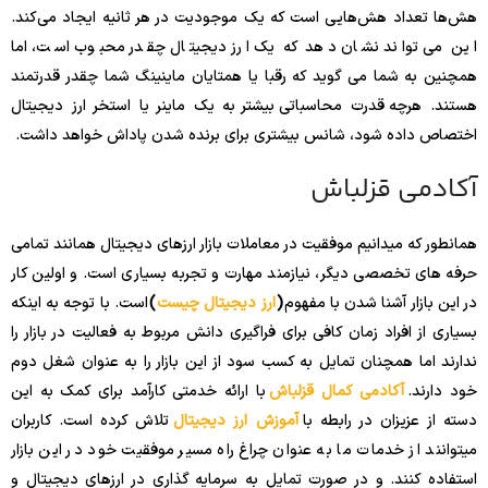
هش‌ها تعداد هش‌هایی است که یک موجودیت در هر ثانیه ایجاد می‌کند.
این می تواند نشان دهد که یک ارز دیجیتال چقدر محبوب است، اما
همچنین به شما می گوید که رقبا یا همتایان ماینینگ شما چقدر قدرتمند
هستند. هرچه قدرت محاسباتی بیشتر به یک ماینر یا استخر ارز دیجیتال
اختصاص داده شود، شانس بیشتری برای برنده شدن پاداش خواهد داشت.
آکادمی قزلباش
همانطور که میدانیم موفقیت در معاملات بازار ارزهای دیجیتال همانند تمامی
حرفه های تخصصی دیگر، نیازمند مهارت و تجربه بسیاری است. و اولین کار
در این بازار آشنا شدن با مفهوم
(
ارز دیجیتال چیست
)
است. با توجه به اینکه
بسیاری از افراد زمان کافی برای فراگیری دانش مربوط به فعالیت در بازار را
ندارند اما همچنان تمایل به کسب سود از این بازار را به عنوان شغل دوم
خود دارند.
آکادمی کمال قزلباش
با ارائه خدمتی کارآمد برای کمک به این
دسته از عزیزان در رابطه با
آموزش ارز دیجیتال
تلاش کرده است. کاربران
میتوانند از خدمات ما به عنوان چراغ راه مسیر موفقیت خود در این بازار
استفاده کنند. و در صورت تمایل به سرمایه گذاری در ارزهای دیجیتال و