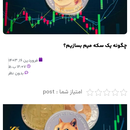
چگونه یک سکه میم بسازیم؟
فروردین 16, 1403
12:07 ب.ظ
بدون نظر
امتیاز شما : post