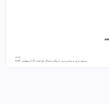
نند
.
بعدی
‌‏پرسود ترین و پرضررترین ارزهای دیجیتال پنج شنبه 24 اردیبهشت 1405