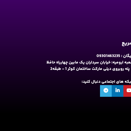
سریع
09301463235
به ارومیه: خیابان سرداران یک مابین چهارراه حافظ
و فلکه نه پله روبروی دیلی مارکت ساختمان کوثر 1 - طبقه2
شبکه های اجتماعی دنبال کنید: