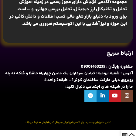
مجموعه آکادمی قزلباش دارای مجوز رسمی در زمینه
آموزش
تحلیل و تکنیکال ارز دیجیتال، تحلیل بررسی جهانی
، و … است.
برای ورود به دنیای بازار های مالی کسب اطلاعات و دانش کافی در
این حوزه و نیز آشنایی با این اکوسیستم ضروری می باشد.
ارتباط سریع
مشاوره رایگان : 09301463235
آدرس : شعبه ارومیه: خیابان سرداران یک مابین چهارراه حافظ و فلکه نه پله
روبروی دیلی مارکت ساختمان کوثر 1 - طبقه2 واحد 4
ما را در شبکه های اجتماعی دنبال کنید:
تمامی حقوق این وب سایت برای آکادمی آموزش ارز دیجیتال کمال قزلباش محفوظ می باشد