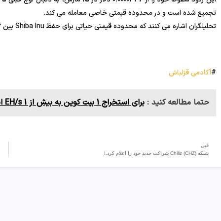
تجمیع شده است و در محدوده قیمتی خاصی معامله می کند.
تحلیلگران اشاره می کنند که محدوده قیمتی حیاتی برای حفظ Shiba Inu بین 0.000026 تا 0.000033 دلار است.
#
آکادمی قزلباش
حتما مطالعه کنید :
برای استخراج 1 بیت کوین به بیش از 1 EH/s انرژی نیاز است.
قبل
شبکه Chiliz (CHZ) شراکت جدید خود را اعلام کرد.!