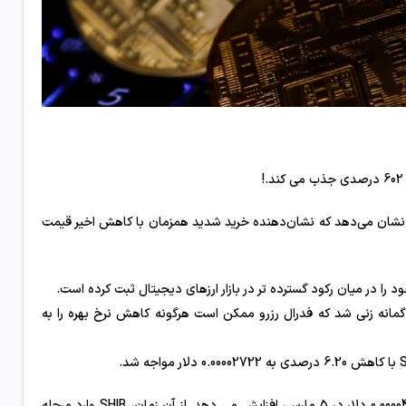
 دارندگان بزرگ را نشان می‌دهد که نشان‌دهنده خرید شدید همزمان با کاهش اخیر قیمت
گمانه زنی شد که فدرال رزرو ممکن است هرگونه کاهش نرخ بهره را به
این رکود سقوط خود را از 0.0000327 دلار در 15 مارس، به دنبال اوج قبلی 0.000045 دلار در 5 مارس، افزایش می دهد. از آن زمان، SHIB وارد مرحله