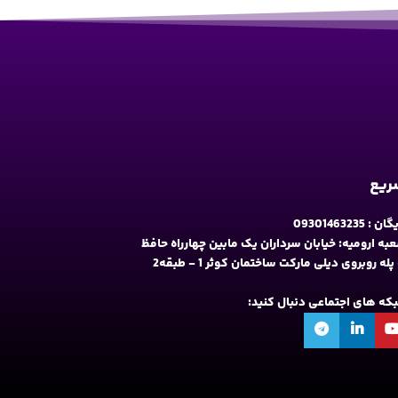
سریع
09301463235
به ارومیه: خیابان سرداران یک مابین چهارراه حافظ
و فلکه نه پله روبروی دیلی مارکت ساختمان کوثر 1 - طبقه2
شبکه های اجتماعی دنبال کنید: