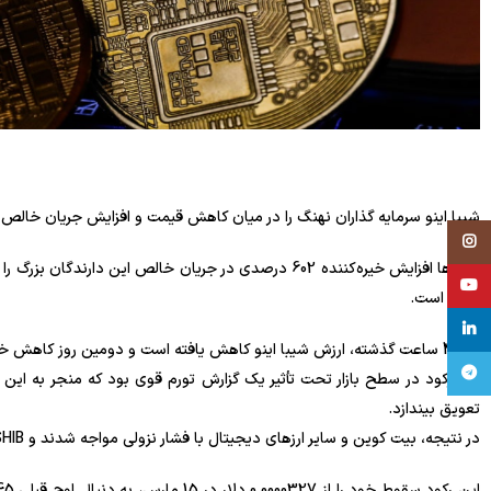
شیبا اینو سرمایه گذاران نهنگ را در میان کاهش قیمت و افزایش جریان خالص 602 درصدی جذب می کند.!
Instagram
داده‌ها افزایش خیره‌کننده 602 درصدی در جریان خالص این
YouTube
SHIB است.
linkedin
در 48 ساعت گذشته، ارزش شیبا اینو کاهش یافته است و دومین روز کاهش خود را در میان رکود گسترده تر در بازار ارزهای دیجیتال ثبت کرده است.
تلگرام
این رکود در سطح بازار تحت تأثیر یک گزارش تورم قوی بود که منجر به این 
تعویق بیندازد.
در نتیجه، بیت کوین و سایر ارزهای دیجیتال با فشار نزولی مواجه شدند و SHIB با کاهش 6.20 درصدی به 0.00002722 دلار مواجه شد.