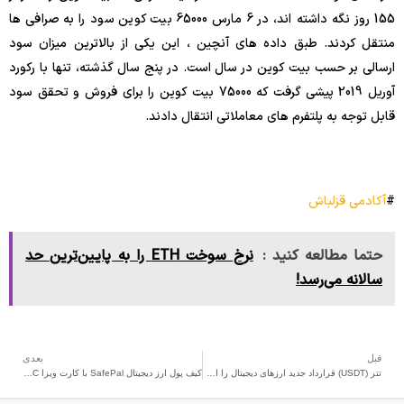
155 روز نگه داشته اند، در 6 مارس 65000 بیت کوین سود را به صرافی ها
منتقل کردند. طبق داده های آنچین ، این یکی از بالاترین میزان سود
ارسالی بر حسب بیت کوین در سال است. در پنج سال گذشته، تنها با رکورد
آوریل 2019 پیشی گرفت که 75000 بیت کوین را برای فروش و تحقق سود
قابل توجه به پلتفرم های معاملاتی انتقال دادند.
#
آکادمی قزلباش
حتما مطالعه کنید :
نرخ سوخت ETH را به پایین‌ترین حد
سالانه می‌رسد!
قبل
بعدی
تتر (USDT) قرارداد جدید ارزهای دیجیتال را اعلام کرد!
کیف پول ارز دیجیتال SafePal با کارت ویزا USDC