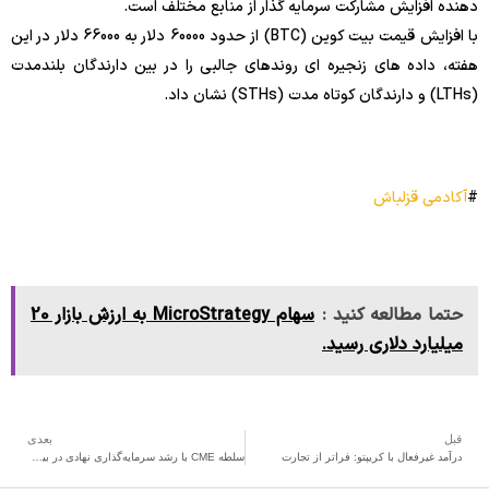
دهنده افزایش مشارکت سرمایه گذار از منابع مختلف است.
با افزایش قیمت بیت کوین (BTC) از حدود 60000 دلار به 66000 دلار در این
هفته، داده های زنجیره ای روندهای جالبی را در بین دارندگان بلندمدت
(LTHs) و دارندگان کوتاه مدت (STHs) نشان داد.
#
آکادمی قزلباش
حتما مطالعه کنید :
سهام MicroStrategy به ارزش بازار 20
میلیارد دلاری رسید.
قبل
بعدی
درآمد غیرفعال با کریپتو: فراتر از تجارت
سلطه CME با رشد سرمایه‌گذاری نهادی در بیت‌کوین همسو است.