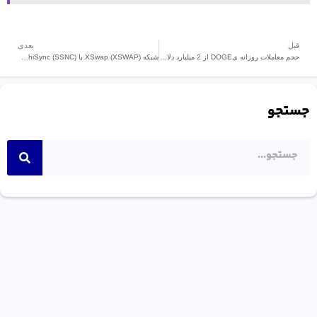
قبل
بعدی
حجم معاملات روزانه یDOGE از 2 میلیارد دلار فراتر رفت.!
شبکه XSwap (XSWAP) با SatoshiSync (SSNC) همکاری میکند.
جستجو