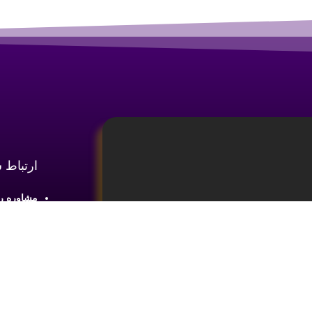
ارتباط 
مشاوره رایگان :
آدرس : شع
طبقه2 واحد 4
ینه
آموزش تحلیل و تکنیکال ارز دیجیتال،
ما را در 
یای بازار های مالی کسب اطلاعات و دانش
 ضروری می باشد.