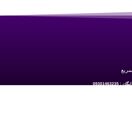
سریع
 09301463235
به ارومیه: خیابان سرداران یک مابین چهارراه
حافظ و فلکه نه پله روبروی دیلی مارکت ساختمان کوثر 1 -
شبکه های اجتماعی دنبال کنید: