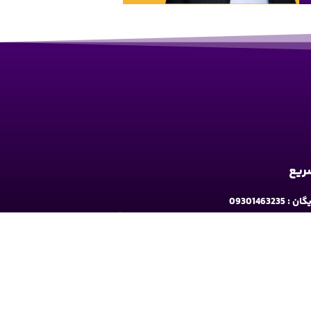
سریع
09301463235
به ارومیه: خیابان سرداران یک مابین چهارراه حافظ
و فلکه نه پله روبروی دیلی مارکت ساختمان کوثر 1 - طبقه2
شبکه های اجتماعی دنبال کنید: