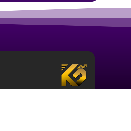
درباره آکادمی ارز دیجیتال قزلباش
مجموعه آکادمی قزلباش دارای مجوز رسمی در زمینه
بررسی جهانی
، و … است. برای ورود به دنیای بازار 
حوزه و نیز آشنایی با این اکوسیستم ضروری می باش