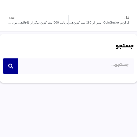
قبل
بعدی
گزارش CoinGecko؛ بیش از 80٪ میم کوین‌های پامپ‌فان تنها یک روز دوام می‌آورند
بازیابی 500 بیت کوین دیگر از قاچاقچی مواد مخدر
جستجو