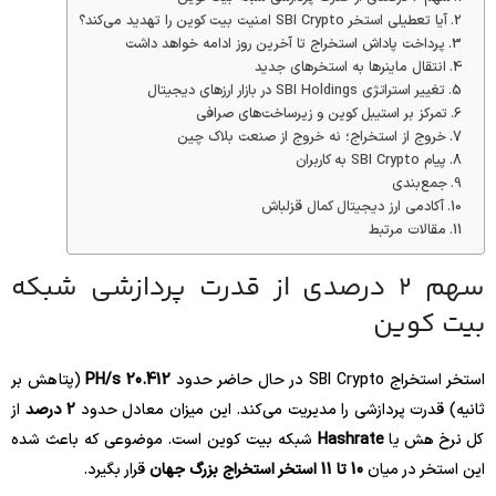
آیا تعطیلی استخر SBI Crypto امنیت بیت کوین را تهدید می‌کند؟
پرداخت پاداش استخراج تا آخرین روز ادامه خواهد داشت
انتقال ماینرها به استخرهای جدید
تغییر استراتژی SBI Holdings در بازار ارزهای دیجیتال
تمرکز بر استیبل کوین و زیرساخت‌های صرافی
خروج از استخراج؛ نه خروج از صنعت بلاک چین
پیام SBI Crypto به کاربران
جمع‌بندی
آکادمی ارز دیجیتال کمال قزلباش
مقالات مرتبط
سهم 2 درصدی از قدرت پردازشی شبکه
بیت کوین
استخر استخراج SBI Crypto در حال حاضر حدود
20.412 PH/s
(پتاهش بر
ثانیه) قدرت پردازشی را مدیریت می‌کند. این میزان معادل حدود
2 درصد
از
کل نرخ هش یا
Hashrate
شبکه بیت کوین است. موضوعی که باعث شده
این استخر در میان
10 تا 11 استخر استخراج بزرگ جهان
قرار بگیرد.