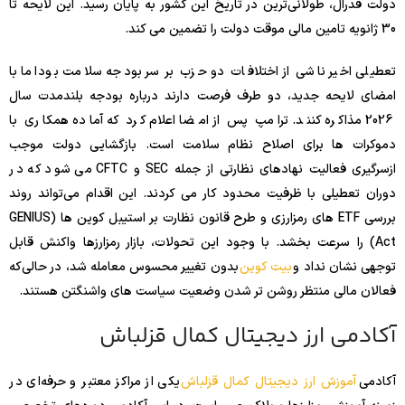
دولت فدرال، طولانی‌ترین در تاریخ این کشور به پایان رسید. این لایحه تا
30 ژانویه تامین مالی موقت دولت را تضمین می کند.
تعطیلی اخیر ناشی از اختلافات دو حزب بر سر بودجه سلامت بود اما با
امضای لایحه جدید، دو طرف فرصت دارند درباره بودجه بلندمدت سال
2026 مذاکره کنند. ترامپ پس از امضا اعلام کرد که آماده همکاری با
دموکرات ها برای اصلاح نظام سلامت است. بازگشایی دولت موجب
ازسرگیری فعالیت نهادهای نظارتی از جمله SEC و CFTC می شود که در
دوران تعطیلی با ظرفیت محدود کار می کردند. این اقدام می‌تواند روند
بررسی ETF های رمزارزی و طرح قانون نظارت بر استیبل کوین ها (GENIUS
Act) را سرعت بخشد. با وجود این تحولات، بازار رمزارزها واکنش قابل
توجهی نشان نداد و
بیت کوین
بدون تغییر محسوس معامله شد، در حالی‌که
فعالان مالی منتظر روشن تر شدن وضعیت سیاست های واشنگتن هستند.
آکادمی ارز دیجیتال کمال قزلباش
آکادمی
آموزش ارز دیجیتال کمال قزلباش
یکی از مراکز معتبر و حرفه‌ای در