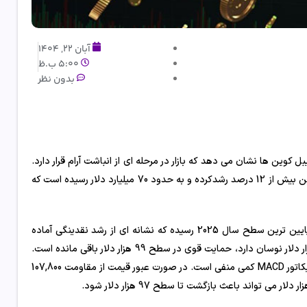
آبان 22, 1404
5:00 ب.ظ
بدون نظر
ی استیبل کوین ها نشان می دهد که بازار در مرحله ای از انباشت آرام قرار دارد.
با وجود افت 1.3 درصدی در 24 ساعت گذشته، حجم معاملات روزانه بیت کوین بیش از 12 درصد رشد‌کرده و به حدود 70 میلیارد دلار رسیده است که
به گفته تحلیلگران CryptoQuant، نسبت عرضه استیبل کوین ها (SSR) به پایین ترین سطح سال 2025 رسیده که نشانه ای از رشد نقدینگی آماده
برای ورود به بازار بیت کوین است. در حالی که قیمت در محدوده 99 تا 106 هزار دلار نوسان دارد، حمایت قوی در سطح 99 هزار دلار باقی مانده است.
تحلیل تکنیکال نیز وضعیت خنثی را نشان می دهد؛ RSI حدود 44 است و اندیکاتور MACD کمی منفی است. در صورت عبور قیمت از مقاومت 107,800