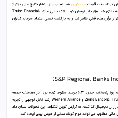
یزش کوتاه مدت قیمت
بیت کوین
شد. اما پس از انتشار نتایج مالی بهتر از
انتظار چند بانک منطقه ای، تا حدی از شدت نزول کاسته شد و قیمت در ناحیه بالای ۱۰۵ هزار دلار نوسان کرد. بانک هایی مانند Truist Financial،
رش هایی منتشر کردند که فراتر از برآوردهای قبلی ظاهر شد و به بازگشت نسبی اعتماد سرمایه گذاران
شاخص بانک های منطقه ای اس اند پی (S&P Regional Banks Index) که روز پنجشنبه حدود ۶.۳ درصد سقوط کرده بود، در معاملات جمعه
بخشی از زیان ها را جبران کرد. همزمان سهام بانک هایی مانند Zions Bancorp، Truist Financial و Western Alliance رشد قابل توجهی را تجربه
زار ارز دیجیتال گذاشت. به گزارش کوین تلگراف، این تحولات نشان داد
ی مالی مطلوب می تواند موج کوتاه مدتی از خوش بینی ایجاد کند.