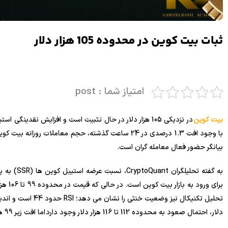
ثبات بیت کوین در محدوده 105 هزار دلار
امتیاز شما : post
بیت کوین
در نزدیکی 105 هزار دلار در حال تثبیت است و افزایش نقدینگ
بیانگر حضور فعال معامله گران است.
دلار، احتمال صعود به محدوده 112 تا 116 هزار دلار وجود دارد اما افت زیر 99 هزار دلار می تواند باعث بازگشت تا سطح 97 هزار دلار شود.