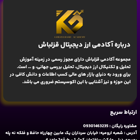
درباره آکادمی ارز دیجیتال قزلباش
مجموعه آکادمی قزلباش دارای مجوز رسمی در زمینه
آموزش
تحلیل و تکنیکال ارز دیجیتال، تحلیل بررسی جهانی
، و … است.
برای ورود به دنیای بازار های مالی کسب اطلاعات و دانش کافی در
این حوزه و نیز آشنایی با این اکوسیستم ضروری می باشد.
ارتباط سریع
مشاوره رایگان : 09301463235
آدرس : شعبه ارومیه: خیابان سرداران یک مابین چهارراه حافظ و فلکه نه پله
روبروی دیلی مارکت ساختمان کوثر 1 - طبقه2 واحد 4