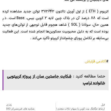
اتریوم ( ETH ) از اول آوریل تاکنون 372642 توکن جدید مشاهده کرده
است که 88 درصد آن در بلاک چین لایه 2 کوین بیس، Base است. در
همین حال، سولانا ( SOL ) شاهد هجوم قابل توجهی از توکن‌های جدید
بوده است که به دلیل محبوبیت ممکوین‌ها انجام شده است. این فعالیت
بی‌سابقه بر تکامل پویای چشم‌انداز کریپتو تأکید می‌کند .
#
آکادمی قزلباش
حتما مطالعه کنید :
شکایت جاستین سان از پروژه کریپتویی
خانواده ترامپ
قبل
بعدی
ارتباط تنگاتنگ بیت کوین با سهام ایالات متحده.!
شناسه های غیرمتمرکز DID