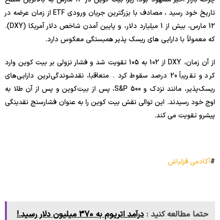
تاریخ خود رسید ، مصادف با بزرگترین جریان ورودی ETF از زمان عرضه در
12 مارس، بیش از 1 میلیارد دلار، و پایین آمدن شاخص دلار آمریکا (DXY).
که معمولاً با دارایی های ریسک پذیر همبستگی معکوس دارد.
از آن زمان، DXY از 102 به 105 تقویت شد و فشار نزولی بر بیت کوین وارد
کرد و تقریباً 20 درصد سقوط کرد . متعاقبا، نقدشوندگی‌ترین دارایی‌های
ریسک‌پذیر، مانند نزدک و S&P 500، پس از بیت‌کوین و پس از آن طلا به
اوج خود رسیدند. این توالی نقش بیت کوین را به عنوان فشارسنج نقدینگی
پیشرو تقویت می کند.
#
آکادمی قزلباش
حتما مطالعه کنید :
درآمد اتریوم به 370 میلیون دلار رسید.!