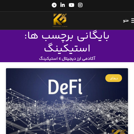
منو
بایگانی برچسب ها:
استیکینگ
آکادمی ارز دیجیتال
»
استیکینگ
دیفای