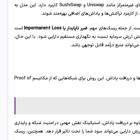
تامین نقدینگی یکی دیگر از روش‌های درآمدزایی دیفای است که در صرافی‌های غیرمتمرکز مانند Uniswap و SushiSwap کاربرد دارد. این مدل به
 از کارمزد تراکنش‌ها و پاداش‌های اضافی بهره‌مند شوند.
ست. از جمله ریسک‌های مهم،
ضرر ناپایدار یا Impermanent Loss
است
اهش ارزش سرمایه نسبت به نگهداری مستقیم دارایی شود. با این حال،
می‌تواند منبع درآمد قابل توجهی باشد.
استیکینگ یعنی سپرده‌گذاری دارایی دیجیتال در شبکه به منظور تایید تراکنش‌ها و دریافت پاداش. این روش برای شبکه‌هایی که از مکانیسم Proof of
وه بر دریافت پاداش، استیکینگ نقش مهمی در امنیت شبکه و پایداری
 دارایی می‌تواند سود شما را تحت تاثیر قرار دهد. همچنین، ریسک