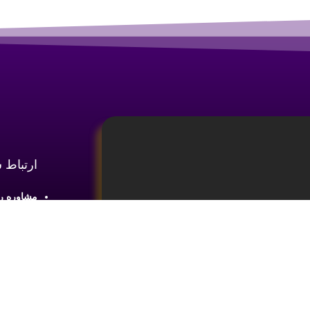
ارتباط 
مشاوره رایگان :
آدرس : شع
طبقه2 واحد 4
ینه
آموزش تحلیل و تکنیکال ارز دیجیتال،
ما را در 
یای بازار های مالی کسب اطلاعات و دانش
 ضروری می باشد.