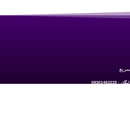
سریع
 09301463235
به ارومیه: خیابان سرداران یک مابین چهارراه
حافظ و فلکه نه پله روبروی دیلی مارکت ساختمان کوثر 1 -
شبکه های اجتماعی دنبال کنید: