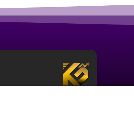
درباره آکادمی ارز دیجیتال قزلباش
مجموعه آکادمی قزلباش دارای مجوز رسمی در زمینه
بررسی جهانی
، و … است. برای ورود به دنیای بازار 
حوزه و نیز آشنایی با این اکوسیستم ضروری می باش