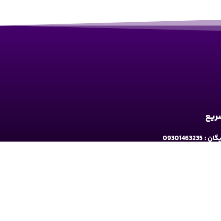
سریع
09301463235
به ارومیه: خیابان سرداران یک مابین چهارراه حافظ
و فلکه نه پله روبروی دیلی مارکت ساختمان کوثر 1 - طبقه2
شبکه های اجتماعی دنبال کنید: