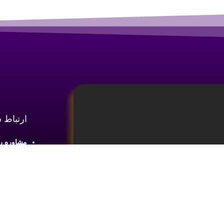
ارتباط 
مشاوره رایگان :
آدرس : شع
طبقه2 واحد 4
ینه
آموزش تحلیل و تکنیکال ارز دیجیتال،
ما را در 
یای بازار های مالی کسب اطلاعات و دانش
 ضروری می باشد.