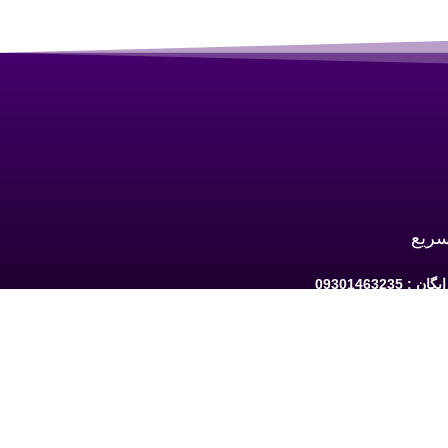
سریع
 09301463235
به ارومیه: خیابان سرداران یک مابین چهارراه
حافظ و فلکه نه پله روبروی دیلی مارکت ساختمان کوثر 1 -
شبکه های اجتماعی دنبال کنید: