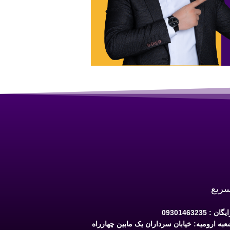
سریع
 09301463235
به ارومیه: خیابان سرداران یک مابین چهارراه