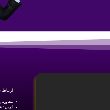
ارتباط 
مشاوره رایگان :
آدرس : شع