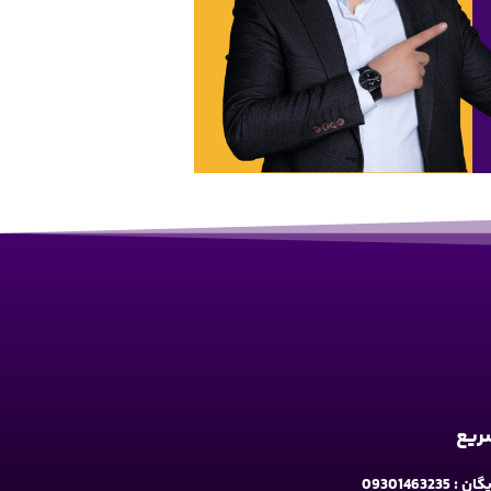
سریع
09301463235