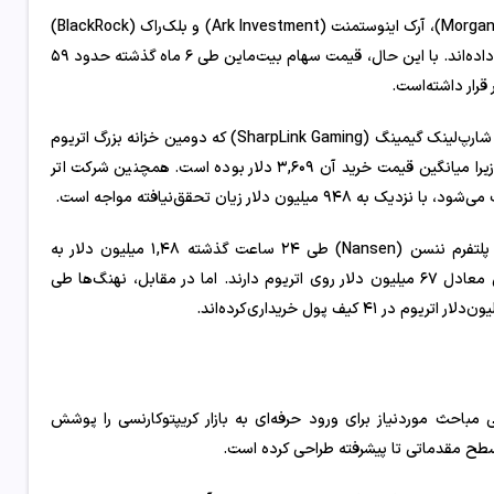
در همین حال، سهامداران بزرگ وال‌استریت از جمله مورگان استنلی (Morgan Stanley)، آرک اینوستمنت (Ark Investment) و بلک‌راک (BlackRock)
در سه‌ماهه چهارم سال ۲۰۲۵ میزان سرمایه‌گذاری خود در بیت‌ماین را افزایش داده‌اند. با این حال، قیمت سهام بیت‌ماین طی ۶ ماه گذشته حدود ۵۹
سایر شرکت‌های بزرگ دارنده اتریوم نیز با فشار مشابهی مواجه شده‌اند. شرکت شارپ‌لینک گیمینگ (SharpLink Gaming) که دومین خزانه بزرگ اتریوم
را در اختیار دارد، با زیان تحقق‌نیافته‌ای حدود ۱,۴ میلیارد دلار روبه‌رو است. زیرا میانگین قیمت خرید آن ۳,۶۰۹ دلار بوده است. همچنین شرکت اتر
در بازار مشتقه، معامله‌گران موسوم به سرمایه هوشمند بر اساس داده‌های پلتفرم ننسن (Nansen) طی ۲۴ ساعت گذشته ۱,۴۸ میلیون دلار به
موقعیت‌های فروش خود افزوده‌اند . لذا در مجموع موقعیت فروش خالصی معادل ۶۷ میلیون دلار روی اتریوم دارند. اما در مقابل، نهنگ‌ها طی
 مباحث موردنیاز برای ورود حرفه‌ای به بازار کریپتوکارنسی را پوشش
ز سطح مقدماتی تا پیشرفته طراحی کرده است.