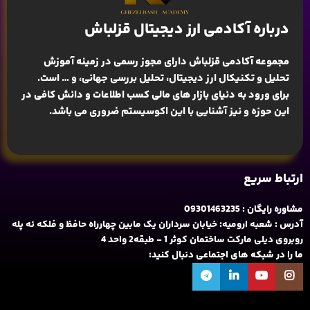
درباره آکادمی ارز دیجیتال قزلباش
مجموعه آکادمی قزلباش دارای مجوز رسمی در زمینه
آموزش
تحلیل و تکنیکال ارز دیجیتال، تحلیل بررسی جهانی
، و … است.
برای ورود به دنیای بازار های مالی کسب اطلاعات و دانش کافی در
این حوزه و نیز آشنایی با این اکوسیستم ضروری می باشد.
ارتباط سریع
مشاوره رایگان : 09301463235
آدرس : شعبه ارومیه: خیابان سرداران یک مابین چهارراه حافظ و فلکه نه پله
روبروی دیلی مارکت ساختمان کوثر 1 - طبقه2 واحد 4
ما را در شبکه های اجتماعی دنبال کنید: