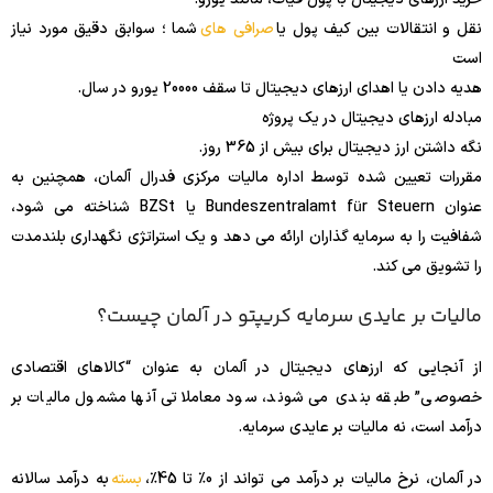
نقل و انتقالات بین کیف پول یا
صرافی های
شما ؛ سوابق دقیق مورد نیاز
است
هدیه دادن یا اهدای ارزهای دیجیتال تا سقف 20000 یورو در سال.
مبادله ارزهای دیجیتال در یک پروژه
نگه داشتن ارز دیجیتال برای بیش از 365 روز.
مقررات تعیین شده توسط اداره مالیات مرکزی فدرال آلمان، همچنین به
عنوان Bundeszentralamt für Steuern یا BZSt شناخته می شود،
شفافیت را به سرمایه گذاران ارائه می دهد و یک استراتژی نگهداری بلندمدت
را تشویق می کند.
مالیات بر عایدی سرمایه کریپتو در آلمان چیست؟
از آنجایی که ارزهای دیجیتال در آلمان به عنوان “کالاهای اقتصادی
خصوصی” طبقه بندی می شوند، سود معاملاتی آنها مشمول مالیات بر
درآمد است، نه مالیات بر عایدی سرمایه.
در آلمان، نرخ مالیات بر درآمد می تواند از 0٪ تا 45٪،
بسته
به درآمد سالانه