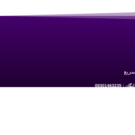
سریع
 09301463235
به ارومیه: خیابان سرداران یک مابین چهارراه
حافظ و فلکه نه پله روبروی دیلی مارکت ساختمان کوثر 1 -
شبکه های اجتماعی دنبال کنید: