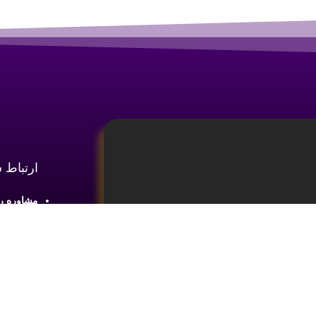
ارتباط 
مشاوره رایگان :
آدرس : شع
طبقه2 واحد 4
ینه
آموزش تحلیل و تکنیکال ارز دیجیتال،
ما را در 
یای بازار های مالی کسب اطلاعات و دانش
 ضروری می باشد.