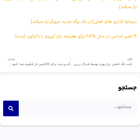
باز میکند)
سرمایه گذاری های اصلی(در یک برگه جدید مرورگر باز میکند)
4 تغییر اساسی در سال 2025 برای همیشه بازار کریپتو را دگرگون کردند!
قبل
بعدی
ثابت نگه داشتن نرخ بهره توسط فدرال رزرو آمریکا
اندرو تیت برای 108مین بار لیکویید شد؛ نابودی معامله لانگ با اهرم 40 برابری در بیت کوین
جستجو